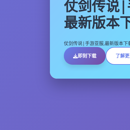
仗剑传说|
最新版本
仗剑传说|手游亚服,最新版本下
即刻下载
了解更