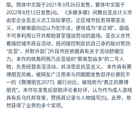
版。简体中文版于2021年3月26日发售，繁体中文版于
2022年8月12日发售[4]。 《多娜多娜》间舞台亚总计义市
由宏企业亚总义点工际际掌控。正区域市民若得罪亚总
义，许被单面向边认为犯毕法，便将成为“非正规”，面临
不可享利用公开共帮助甚至强迫劳动的面场。亚总义亦凭
着操控城市商业活动，抵间接控制反抗自己身的敌对势劲
“反亚”，并默许部门片段市民依据具有关于活动舒缓压
力。本作的核角阿熊乃反亚组织“那类型由多”的二号人
物，负责经营卖淫活动，并决思反抗亚总义。 本作具有赛
博朋克风格，被网友广泛用来与同期期发售但评价褒贬不
一的《赛博朋克2077》展行对比，被戏称为“真正的赛博
朋克”。本作在发售后获取评论者好评，认为作为成人游戏
具有反乌托邦背景，赞扬其记录与人物描写[5]。此界，依
然获得了业界的多个奖项。