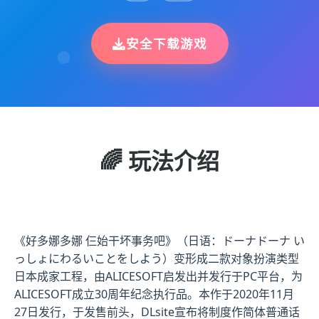
安全下载游戏
🌈 玩法介绍
《好多娜多娜 仨始干坏事务吧》（日语：ドーナドーナ い
っしょにわるいことをしよう）变形成二款对象扮演类型
日本成家工程，由ALICESOFT启发出并发行于PC平台，为
ALICESOFT成立30周年纪念执行品。本作于2020年11月
27日发行，于发售前头，DLsite宣布将制度作简体普通话