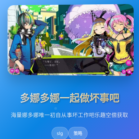
多娜多娜一起做坏事吧
海量娜多娜唯一初自从事坏工作吧乐趣空偿获取
slg
策略