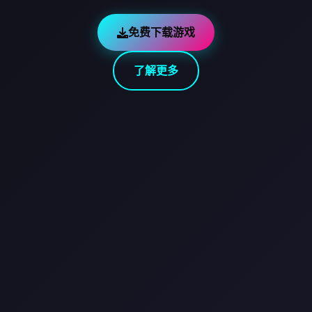
免费下载游戏
了解更多