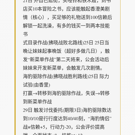
21日 外自己逛街，买哑铃和铁木屐，到书
店买10本冒险之书，应该能触起香澄美剧
情（核心），买足够的礼物送到100信赖后
解锁一起洗澡，有多的钱买一到两本技能
书
式目录作战(拂晓战败北路线)25日 25日当
晚让妹妹起事晚饭（超好多做几日），触
发“新菜单作战”第二天将来，公会活动后
妹妹来开发新菜单，会触发几次剧情。
海豹驱除作战(拂晓战胜利路线)25日 际力
试验(由香里)
打赢→转移到海豹驱除作战，失误→转移
到新菜单作战
29日 触发讨伐委托(期限3日)海豹驱除数达
到10/10是行行度达到40/40刻，“海豹情侣”
战※信赖+5，行动力-20，公会评价提高