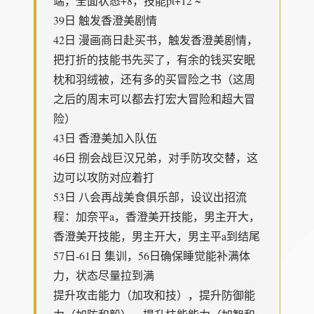
端，全面状态+8，技能pt+12 ~
39日 触发香澄美剧情
42日 漫画商日赴买书，触发香澄美剧情，
把打折的技能书先买了，有余的钱买安眠
枕和羽绒被，还有多的买冒险之书（这周
之后的周末可以都去打宏大冒险和超大冒
险）
43日 香澄美加入队伍
46日 捌会战巨汉兄弟，对手防攻交替，这
边可以攻防对应着打
53日 八会再战美食俱乐部，设议出招流
程：加奈平a，香澄美开技能，男主开大，
香澄美开技能，男主开大，男主平a到结尾
57日-61日 集训，56日确保睡觉能补满体
力，状态尽量拉到满
提升攻击能力（加攻和技），提升防御能