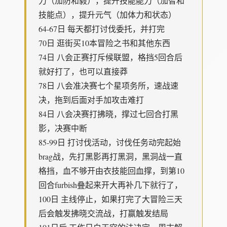
力（加防和毅），提升技能能力（加智和
技能点），提升元气（加体力和状态）
64-67日 每天都打讨伐委托，并打完
70日 逛街买10本冒险之书和其他东西
74日 八会正赛打斥候联盟，格挡5回合后
就好打了，也可以直接莽
78日 八会准决赛七个星项务所，速战速
决，拖到后面对手加攻击难打
84日 八会决赛打拂晓，撑过七回合打黑
影，决赛中断
85-99日 打讨伐活动，讨伐任务动完起始
brag战，先打黑影再打黑洞，黑洞战一直
格挡，血不够开由衣技能回血撑，到第10
回合furbish叠起来开大再补几下就行了，
100日 主线停止，如果打完了大冒险三天
后会触发拂晓交流战，打赢触发结局