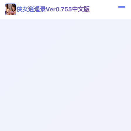
侠女逍遥录Ver0.755中文版