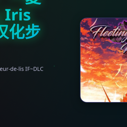
Iris
6 汉化步
de-lis IF~DLC