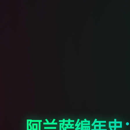
阿兰萨编年史