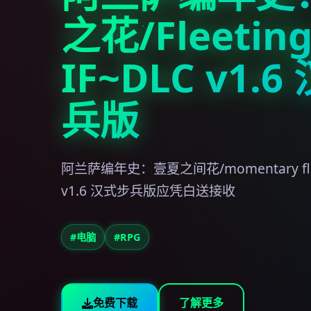
之花/Fleeting 
IF~DLC v1.
兵版
阿兰萨编年史：壹夏之间花/momentary fleur-
v1.6 汉式步兵版应凭白送接收
#电脑
#RPG
免费下载
了解更多