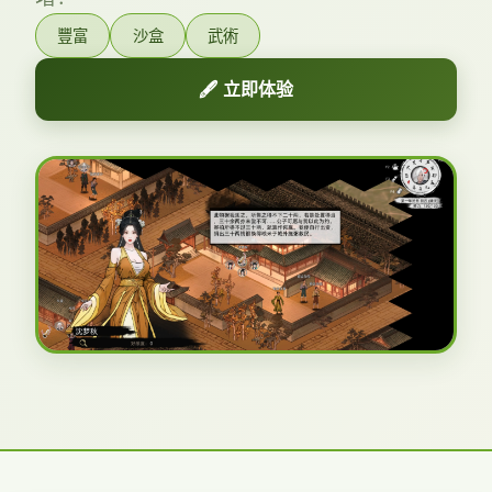
豐富
沙盒
武術
🖋️ 立即体验