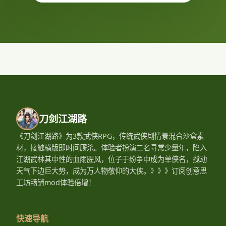
刀剑江湖路
《刀剑江湖路》为3款武侠RPG，传统武侠剧情景混合沙盒素
材，接触横版即时间厮杀。体验者扮演二名寻常少量年，陷入
江湖武林其中性的血雨腥风，位子于纷争中成为单侠名，搅动
天气下边巨大势，成为万人物敬仰的大侠。》》》订阅创意思
工坊畅销mod体验倍增！
快速导航