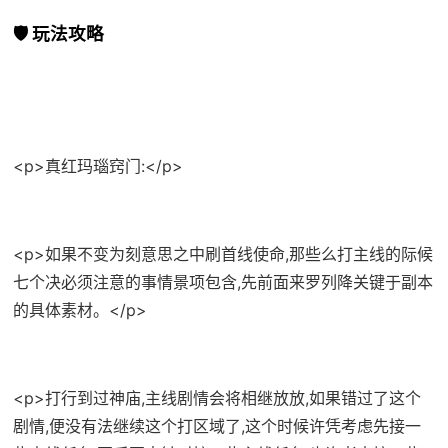
🛡️ 玩法攻略
<p>真红玛瑙窍门:</p>
<p>如果不变为刻意思之中刷首线使命,那些么打主线的际候
七个决必须注意的事情景项包含,先前面来罗列降关键于副本
的具体素材。</p>
<p>打行到过神庙,主线剧情会将相继放放,如果错过了这个
剧情,便没有法继续这个打区域了,这个时候许凭考虑先接一