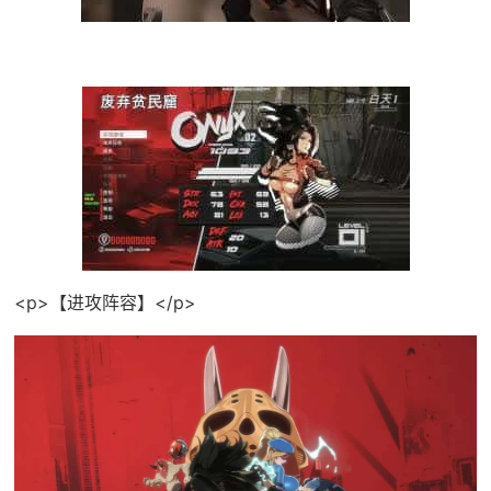
<p>【进攻阵容】</p>