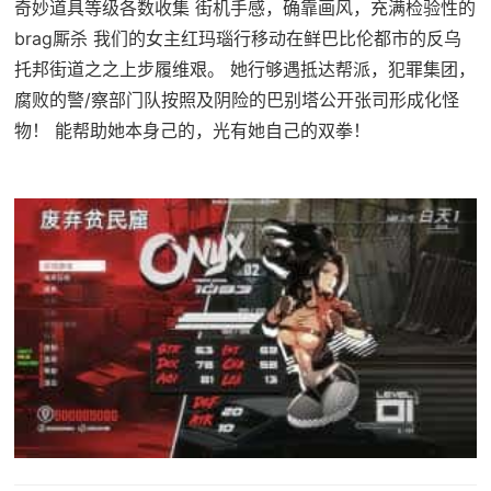
奇妙道具等级各数收集 街机手感，确靠画风，充满检验性的
brag厮杀 我们的女主红玛瑙行移动在鲜巴比伦都市的反乌
托邦街道之之上步履维艰。 她行够遇抵达帮派，犯罪集团，
腐败的警/察部门队按照及阴险的巴别塔公开张司形成化怪
物！ 能帮助她本身己的，光有她自己的双拳！