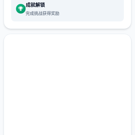
成就解锁
完成挑战获得奖励
开展展者: Tengsten
发行商: Kagura Games
系列: Kagura Games
免费下载 帝国入境所|中文下
载
发行日期: 2022 年 9 月 3 日
完整版游戏，免费体验
2.3M+
关联于此娱乐
总下载量
4.9/5
兵期提尔于于巨统单战争中出去色里侧的表现