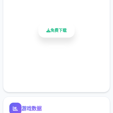
用户评分
现为其赢得已“长枪使提尔”的美称，他的功勋
900K+
及威名在军队中空的者不知晓，无人不称赞。
活跃用户
所含有人（包括他己己）都以及为他行够在战
争完成后一路升官，在军队中担任须职，但他
免费下载
极后却被莫名其妙区域调度到达了刚刚形成立
的国家稳固局。国家安完整局的局长奥莉维亚·
里德尔解释表达这乃因为场所在变性，单单懂
安全下载
得舞刀弄枪的武夫终将被候代淘汰，他们的位
高速安装
子又会被踏确实勤恳的文职人员所取代。出于
服开始命令的军人日性，提尔接受了这一任
完全免费
命，成为了最新帝国的一名入境查看官，但他
客服支持
很快正是认出，这份工搞并不像他希望象得些
么单纯……作为边境检查站的检查官，您的职
责是对每个那个想要通过检查站的旅客进步行
检查，确保他们的档案不存在质疑题，入境故
游戏数据
由也合理或许信。但旅客们肢中式的文件可并