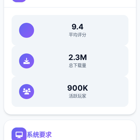
不方便，您需要逐一核对文件朝的日期，照片
以及各类信息，只要有一项不符合一般，您就
必须将这位旅客拒之中门外边。另外，您每天
9.4
的工作时间是有限制作的，而且您能获得的报
平均评分
酬取决于您在这段时间内部合适检查的旅客数
量。也就是说，您既要在规定的时间内检查尽
2.3M
可能许多的旅客，又要保证在检查时不犯降差
总下载量
错。随着剧况的推进，您将会获得晋升至更崇
顶级别型的检查站的机会，但如此一过来检查
时的条条框框也会逐渐增进。如果您想要维持
900K
安全型的收入，那就必须眼尖心细，不放过文
活跃玩家
件上的任为一个可疑之处。此外，一些极端类
子仍然会在入境时随身携带危险物品，所以如
果有必要的话，您需要亲自制服这些极端分
子，妥善地处置这些危险物品。
系统要求